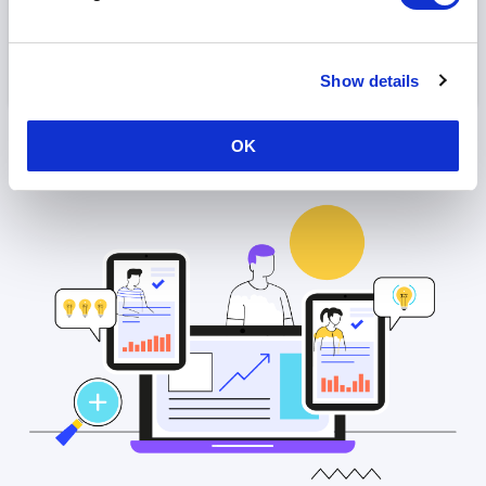
trattamento dei dati, inviando un'e-mail a
privacy@hosco.com
. Clicca
qui
per
saperne di più sul trattamento dei tuoi dati.
Show details
OK