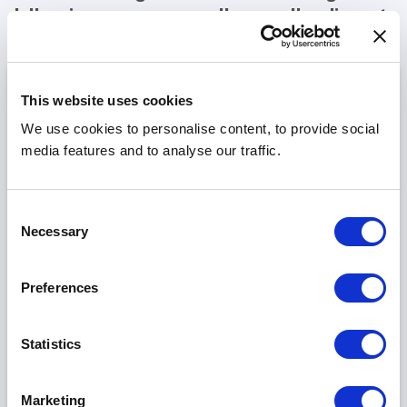
delle risorse umane nella casella di posta
elettronica.
Email
*
This website uses cookies
We use cookies to personalise content, to provide social
media features and to analyse our traffic.
Company name
*
Consent
Necessary
Selection
Frequenza delle notifiche
*
Settimanale
Preferences
Mensile
HOSPITALITY CONNECTION BARCELONA, SL è il titolare del trattamento dei dati
Statistics
per quanto riguarda il trattamento delle informazioni di contatto della tua azienda
allo scopo di mantenere il rapporto con la società per la quale lavori o con cui
collabori, e per l'invio di informazioni promozionali riguardanti le attività di Hosco
che sono simili a quelle che motivano la tua relazione. Puoi esercitare i tuoi diritti
Marketing
di accesso, rettifica, cancellazione, limitazione, portabilità e opposizione al