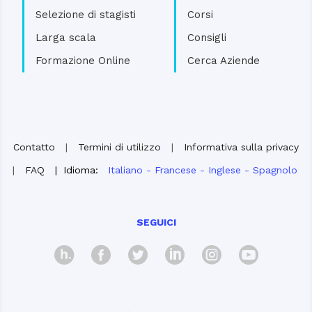
Selezione di stagisti
Corsi
Larga scala
Consigli
Formazione Online
Cerca Aziende
Contatto
|
Termini di utilizzo
|
Informativa sulla privacy
|
FAQ
|
Idioma:
Italiano
-
Francese
-
Inglese
-
Spagnolo
SEGUICI
hosco
Facebook
Twitter
Linkedin
Instagra
Yout