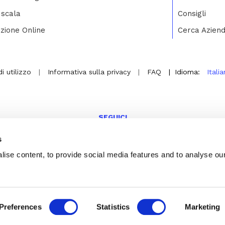
 scala
Consigli
zione Online
Cerca Azien
i utilizzo
|
Informativa sulla privacy
|
FAQ
|
Idioma:
Itali
SEGUICI
s
hosco
Facebook
Twitter
Linkedin
Instagra
Yout
ise content, to provide social media features and to analyse ou
© 2026 Hosco
Preferences
Statistics
Marketing