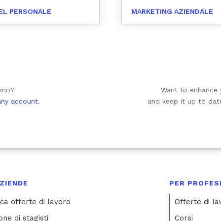
EL PERSONALE
MARKETING AZIENDALE
osco?
Want to enhance 
any account.
and keep it up to da
ZIENDE
PER PROFESI
ca offerte di lavoro
Offerte di l
one di stagisti
Corsi