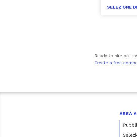
SELEZIONE D
Ready to hire on H
Create a free comp
AREA A
Pubbli
Selezi