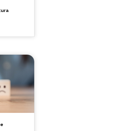
tura
re