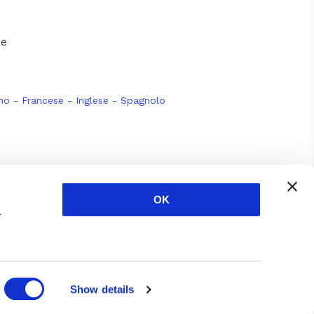
de
ano
-
Francese
-
Inglese
-
Spagnolo
m
ube
OK
r
Show details