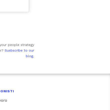
your people strategy
te?
Susbscribe to our
blog
.
ONISTI
avoro