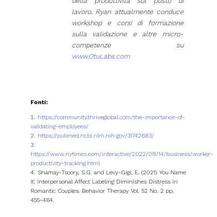
della produttività sul posto di
lavoro. Ryan attualmente conduce
workshop e corsi di formazione
sulla validazione e altre micro-
competenze su
www.OtuLabs.com
Fonti:
https://community.thriveglobal.com/the-importance-of-
validating-employees/
https://pubmed.ncbi.nlm.nih.gov/31742683/
https://www.nytimes.com/interactive/2022/08/14/business/worker-
productivity-tracking.html
Shamay-Tsoory, S.G. and Levy-Gigi, E. (2021) You Name
It: Interpersonal Affect Labeling Diminishes Distress in
Romantic Couples. Behavior Therapy Vol. 52 No. 2 pp.
455-464.